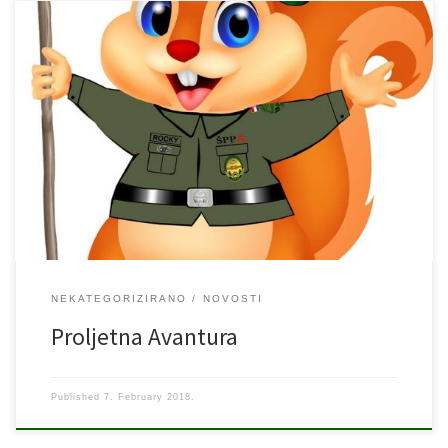
Poštovani roditelji, ako zbog vlastitih obaveza/posla imate
poteškoća sa organizacijom kvalitetnih proljetnih praznika (29.03.
-06.04.2018) za svoje dijete,a ne želite da Vam dijete provede
proljetne praznike ispred tv-a, računala, tableta, mobitela…
Nudimo Vam riješenje: -cijelodnevna avantura (od 8.00 do 16.00)
pod nadzorom naših vrsnih instruktora -tri obroka dnevno -
usvajanje novih […]
NEKATEGORIZIRANO
NOVOSTI
Proljetna Avantura
Published
7. February 2018.