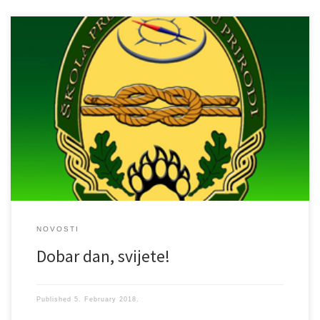
Pozdrav svima u ime Škole preživljavanja u prirodi “Agram”,prve
hrvatske škole preživljavanja u prirodi. Pratite nas i uživajte u
objavama o radu Škole i o našim aktivnostima, kao i u tekstovima
vezanim uz prirodu i preživljavanje.
NOVOSTI
Dobar dan, svijete!
Published
5. February 2018.