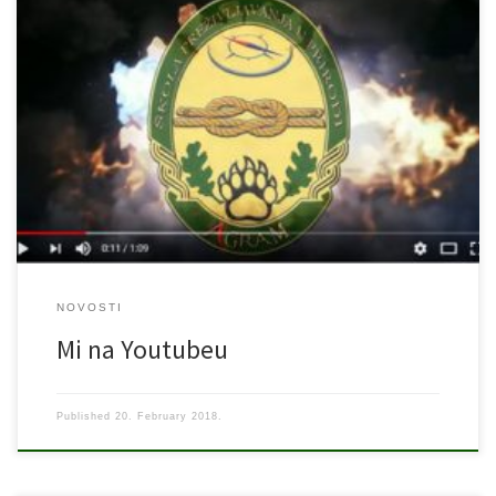
Dobro došli na naš Youtube kanal SURVIVAL SCHOOL AGRAM, gdje
za sada možete vidjeti naše promo filmiće, a uskoro i zanimljive
video klipove vezane uz preživljavanje u prirodi. Slobodno i
podjelite na Vašim Fb profilima i ostalim društvenim mrežama.
NOVOSTI
Mi na Youtubeu
Published
20. February 2018.