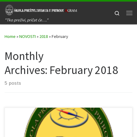
Skip to content
Search
Me
"Tko preživi, pričat će…."
Home
»
NOVOSTI
»
2018
»
February
Monthly
Archives:
February 2018
5 posts
Održana je redovna Skupština Škole preživljavanj u prirodi Agram