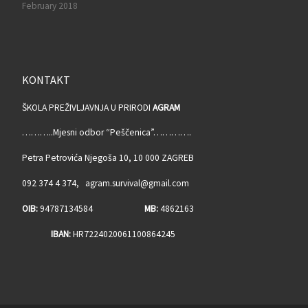
February 2018
KONTAKT
ŠKOLA PREŽIVLJAVNJA U PRIRODI
AGRAM
………..Mjesni odbor “Peščenica”………….
Petra Petrovića Njegoša 10, 10 000 ZAGREB
092 374 4 374, agram.survival@gmail.com
OIB:
94787134584
MB:
4862163
IBAN:
HR7224020061100864245