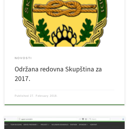
sa slijedećim dnevnim redom: 1. Izvješće Predsjednika o radu u
2017 2. Finacijsko izvješće tajnice za 2017. 3. Plan rada u 2018.
godini 4. Projekt “Proljetna Avantura” 5. Redovni početak rada
Škole 6. Razdioba zadataka u planu rada za 2018. 7. […]
NOVOSTI
Održana redovna Skupština za
2017.
Published
27. February 2018.