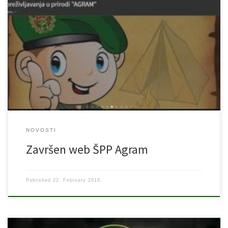
Poštovani svi, čast nam je izvjestiti Vas da smo završili sa
uređenjem naše web stranice te vas pozivamo da nas pratite na
www.agram-survival.hr i da uživate u našim događanjima, našim
postovima i novostima te da nam se pridružite u našem radu.
NOVOSTI
Završen web ŠPP Agram
Published
22. February 2018.