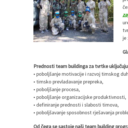
če
za
ur
tv
je
Gl
Prednosti team buildinga za
tvrtke
uključuju
• poboljšanje motivacije i razvoj timskog du
• timsko prevladavanje prepreka,
• poboljšanje procesa,
• poboljšanje organizacijske produktivnosti,
• definiranje prednosti i slabosti timova,
• poboljšavanje sposobnost rješavanja prob
Od čega se sastoje naši team building prog