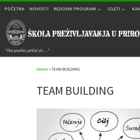
POČETNA
Skip to content
NOVOSTI
REDOVNI PROGRAMI
IZLETI
KA
"Tko preživi, pričat će…."
Home
»
TEAM BUILDING
TEAM BUILDING