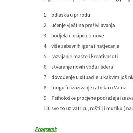
odlaska u prirodu
učenje vještina preživljavanja
podjela u ekipe i timove
više zabavnih igara i natjecanja
razvijanje mašte i kreativnsoti
stvaranje novih vođa i lidera
dovođenje u situacije u kakvim još nis
moguće izazivanje ratnika u Vama
Psihološke procjene podražaja izazv
sve to uz vatricu, roštilj i muziku ( n
Programi: