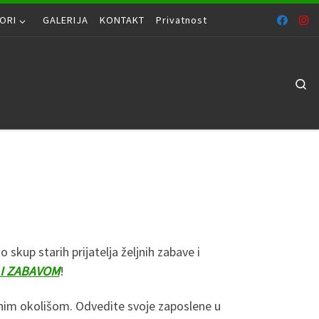
ORI
GALERIJA
KONTAKT
Privatnost
Se
skup starih prijatelja željnih zabave i
I ZABAVOM
!
ivnim okolišom. Odvedite svoje zaposlene u