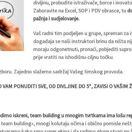
divljinu, probudite istraživače, borce i inovat
Zaboravite na Excel, SOP i PDV obrasce, tu
do
pažnja i sudjelovanje.
Vaš radni tim podjeljen u grupe, spreman za 
događaja se naši instruktori brinu da ništa n
moraju odgonetnuti, pronaći, pobjediti supro
prije vratiti na ishodišnu-ciljnu točku.
 izboru. Zajedno slažemo sadržaj Vašeg timskog provoda.
VAM PONUDITI SVE, OD DIVLJINE DO 5*, ZAVISI O VAŠIM 
dimo iskreni, team building u mnogim tvrtkama ima lošu rep
 team building«, mnogi kolutaju očima i obično pomisle nešto
etvaramo kako smo super ekipa i da radimo glupe stvari po že