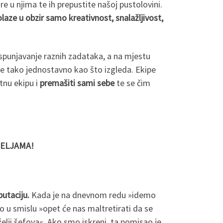
ore u njima te ih prepustite našoj pustolovini.
laze u obzir samo kreativnost, snalažljivost,
ispunjavanje raznih zadataka, a na mjestu
ije tako jednostavno kao što izgleda. Ekipe
tnu ekipu i
premašiti sami sebe
te se čim
ŽELJAMA!
utaciju.
Kada je na dnevnom redu »idemo
 u smislu »opet će nas maltretirati da se
lji šefova«. Ako smo iskreni, ta pomisao je