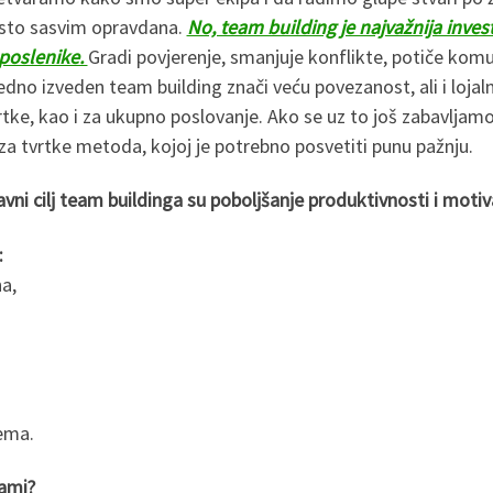
sto sasvim opravdana.
No, team building je najvažnija invest
poslenike.
Gradi povjerenje, smanjuje konflikte, potiče komun
edno izveden team building znači veću povezanost, ali i lojal
rtke, kao i za ukupno poslovanje. Ako se uz to još zabavljamo
 za tvrtke metoda, kojoj je potrebno posvetiti punu pažnju.
avni cilj team building
a
su poboljšanje produktivnosti i motiva
:
ha,
lema.
rami?