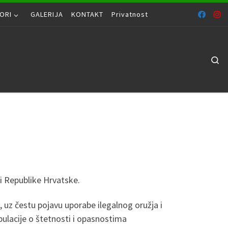
ORI
GALERIJA
KONTAKT
Privatnost
Se
 i Republike Hrvatske.
j, uz čestu pojavu uporabe ilegalnog oružja i
populacije o štetnosti i opasnostima