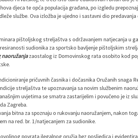
njihova djeca te opća populacija građana, po izgledu prepozna
že službe. Ova izložba je ujedno i sastavni dio predavanja d
.
eminara pištoljskog streljaštva s održavanjem natjecanja u g
resiranosti sudionika za sportsko bavljenje pištoljskim stre
g naoružanja
zaostalog iz Domovinskog rata osobito kod popula
tske.
ondicioniranje pričuvnih časnika i dočasnika Oružanih snaga 
ndicije streljaštva te upoznavanja sa novim službenim naoru
našnjim uvjetima se smatra zastarijelim i povučeno je iz služ
ada Zagreba.
avanja bitna za spoznaju o rukovanju naoružanjem, nakon tog
em na red. br. 1/natjecanjem za sudionike.
ovoljnog povrata ilegalnog oružja bez posljedica i evidentira