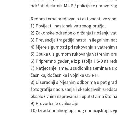
održati djelatnik MUP / policijske uprave za
Redom teme predavanja i aktivnosti vezane
1) Povijest i nastanak vatrenog oružja,
2) Zakonske odredbe o držanju i nošenju va
3) Prevencija tragedija nastalih ilegalnim 
4) Mjere sigurnosti pri rukovanju s vatreni
5) Obuka u sigurnom rukovanju vatrenim oru
6) Pripremno gađanje iz pištolja HS-9 na re
7) Natjecanje između sudionika seminara s ci
časnika, dočasnika i vojnika OS RH.
8) U suradnji s Mjesnim odborima u pet grads
fotografija naoružanja i eksplozivnih sredst
eksplozivnim napravama i uputstvima što na
9) Provođenje evaluacije
10) Izrada finalnog opisnog i finacijskog iz