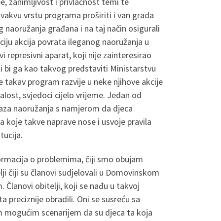
, zanimljivost i privlačnost temi te
akvu vrstu programa proširiti i van grada
g naoružanja građana i na taj način osigurali
ociju akcija povrata ileganog naoružanja u
 represivni aparat, koji nije zainteresirao
 bi ga kao takvog predstaviti Ministarstvu
e takav program razvije u neke njihove akcije
lost, svjedoci cijelo vrijeme. Jedan od
rikaza naoružanja s namjerom da djeca
 koje takve naprave nose i usvoje pravila
tucija.
formacija o problemima, čiji smo obujam
i čiji su članovi sudjelovali u Domovinskom
 Članovi obitelji, koji se nađu u takvoj
a preciznije obradili. Oni se susreću sa
m mogućim scenarijem da su djeca ta koja