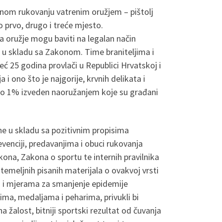
vnom rukovanju vatrenim oružjem – pištolj
 prvo, drugo i treće mjesto.
za oružje mogu baviti na legalan način
 u skladu sa Zakonom. Time braniteljima i
eć 25 godina provlači u Republici Hrvatskoj i
i ono što je najgorije, krvnih delikata i
mo 1% izveden naoružanjem koje su građani
ne u skladu sa pozitivnim propisima
venciji, predavanjima i obuci rukovanja
na, Zakona o sportu te internih pravilnika
temeljnih pisanih materijala o ovakvoj vrsti
a i mjerama za smanjenje epidemije
ma, medaljama i peharima, privukli bi
a žalost, bitniji sportski rezultat od čuvanja