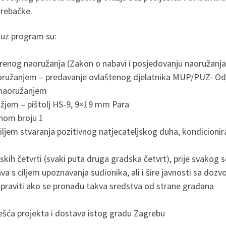
grebačke.
 uz program su:
trenog naoružanja (Zakon o nabavi i posjedovanju naoružanja
naoružanjem – predavanje ovlaštenog djelatnika MUP/PUZ- Odj
m naoružanjem
žjem – pištolj HS-9, 9×19 mm Para
dnom broju 1
ljem stvaranja pozitivnog natjecateljskog duha, kondicionir
kih četvrti (svaki puta druga gradska četvrt), prije svakog s
ava s ciljem upoznavanja sudionika, ali i šire javnosti sa do
praviti ako se pronađu takva sredstva od strane građana
vješća projekta i dostava istog gradu Zagrebu