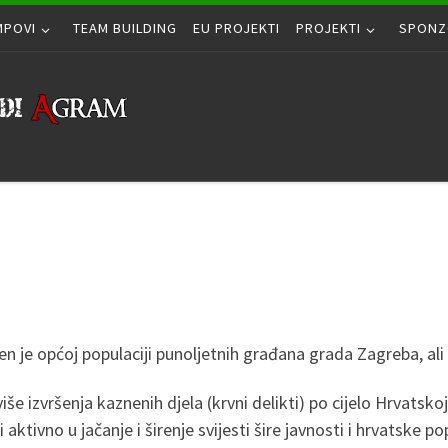
MPOVI
TEAM BUILDING
EU PROJEKTI
PROJEKTI
SPONZ
en je općoj populaciji punoljetnih građana grada Zagreba, ali
še izvršenja kaznenih djela (krvni delikti) po cijelo Hrvatsko
 aktivno u jačanje i širenje svijesti šire javnosti i hrvatske 