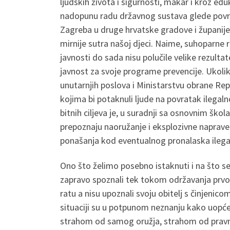
ljudskih života i sigurnosti, makar i kroz e
nadopunu radu državnog sustava glede povra
Zagreba u druge hrvatske gradove i županije k
mirnije sutra našoj djeci. Naime, suhoparne r
javnosti do sada nisu polučile velike rezultat
javnost za svoje programe prevencije. Ukoli
unutarnjih poslova i Ministarstvu obrane Repu
kojima bi potaknuli ljude na povratak ilegal
bitnih ciljeva je, u suradnji sa osnovnim ško
prepoznaju naoružanje i eksplozivne naprave
ponašanja kod eventualnog pronalaska ilegal
Ono što želimo posebno istaknuti i na što s
zapravo spoznali tek tokom održavanja prvog
ratu a nisu upoznali svoju obitelj s činjenico
situaciji su u potpunom neznanju kako uopće p
strahom od samog oružja, strahom od pravn