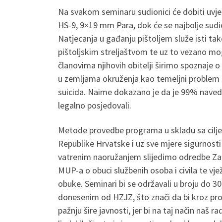
Na svakom seminaru sudionici će dobiti uvje
HS-9, 9×19 mm Para, dok će se najbolje sudi
Natjecanja u gađanju pištoljem služe isti tak
pištoljskim streljaštvom te uz to vezano mo
članovima njihovih obitelji širimo spoznaje o
u zemljama okruženja kao temeljni problem za 
suicida. Naime dokazano je da je 99% naved
legalno posjedovali.
Metode provedbe programa u skladu sa ciljevi
Republike Hrvatske i uz sve mjere sigurnost
vatrenim naoružanjem slijedimo odredbe Zak
MUP-a o obuci službenih osoba i civila te vj
obuke. Seminari bi se održavali u broju do 
donesenim od HZJZ, što znači da bi kroz pro
pažnju šire javnosti, jer bi na taj način naš 