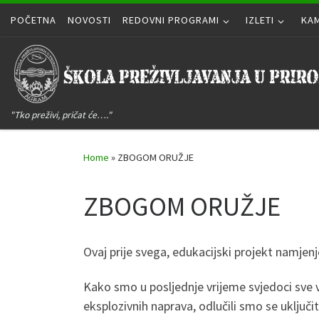
POČETNA
Skip to content
NOVOSTI
REDOVNI PROGRAMI
IZLETI
KA
"Tko preživi, pričat će…."
Home
»
ZBOGOM ORUŽJE
ZBOGOM ORUŽJE
Ovaj prije svega, edukacijski projekt namjenj
Kako smo u posljednje vrijeme svjedoci sve vi
eksplozivnih naprava, odlučili smo se uključiti