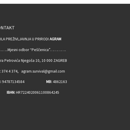
ONTAKT
OLA PREŽIVLJAVNJA U PRIRODI
AGRAM
…..Mjesni odbor “Peščenica”………….
ra Petrovića Njegoša 10, 10 000 ZAGREB
 374 4 374, agram.survival@gmail.com
:
94787134584
MB:
4862163
BAN:
HR7224020061100864245