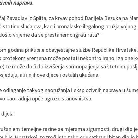
zivnih naprava
.
j Zavadlav iz Splita, za krvav pohod Danijela Bezuka na Mar
još stotinu slučajeva, kao i pronalaske ilegalnog oružja vojno
li došlo vrijeme da se prestanemo igrati rata?”
m godina prikupile obavještajne službe Republike Hrvatske, 
s protekom vremena može postati nekontrolirano i za one k
kapsle) te može doći do izvršenja samoopaljenja sa štetnim 
eduju, ali i njihove djece i ostalih ukućana.
je odlaganje takvog naoružanja i eksplozivnih naprava u šume,
ivo kao radnja opće ugroze stanovništva.
dijela.
oružanjem temeljne razine sa mjerama sigurnosti, drugi dio je
ici Hrvatskoj, te treći isto tako edukativan i bitan dio je i