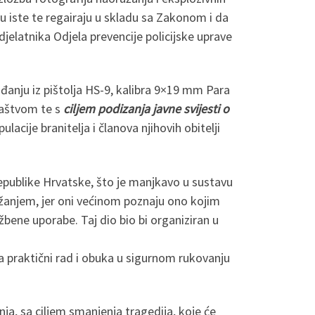
ju iste te regairaju u skladu sa Zakonom i da
jelatnika Odjela prevencije policijske uprave
ađanju iz pištolja HS-9, kalibra 9×19 mm Para
ljaštvom te s
ciljem podizanja javne svijesti o
cije branitelja i članova njihovih obitelji
Republike Hrvatske, što je manjkavo u sustavu
žanjem, jer oni većinom poznaju ono kojim
bene uporabe. Taj dio bio bi organiziran u
a praktični rad i obuka u sigurnom rukovanju
nja, sa ciljem smanjenja tragedija, koje će