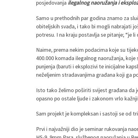
posjedovanja
ilegalnog naoružanja i eksplo
Samo u prethodnih par godina znamo za sluča
obiteljskih svađa, i tako bi mogli nabrajati 
potresu. I na kraju postavlja se pitanje; “je 
Naime, prema nekim podacima koje su tijeko
400.000 komada ilegalnog naoružanja, koje 
punjenja (baruti i eksplozivi te inicijalne 
neželjenim stradavanjima građana koji ga posj
Isto tako želimo poširiti svijest građana da 
opasno po ostale ljude i zakonom vrlo kažnj
Sam projekt je kompleksan i sastoji se od tri 
Prvi i najvažniji dio je seminar rukovanja na
HS-9, 9mm Para, službenog naoružanja u Republ