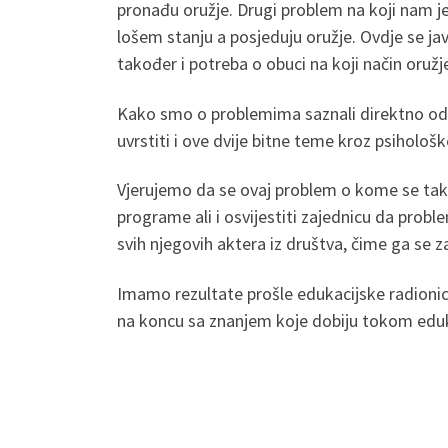
pronađu oružje. Drugi problem na koji nam je
lošem stanju a posjeduju oružje. Ovdje se jav
također i potreba o obuci na koji način oružj
Kako smo o problemima saznali direktno od uč
uvrstiti i ove dvije bitne teme kroz psihološ
Vjerujemo da se ovaj problem o kome se tako 
programe ali i osvijestiti zajednicu da proble
svih njegovih aktera iz društva, čime ga se z
Imamo rezultate prošle edukacijske radionice 
na koncu sa znanjem koje dobiju tokom eduk