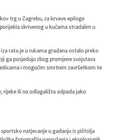
kov trg u Zagrebu, za krvave epiloge
g porijekla skrivenog u kućama stradalim u
iza rata je u rukama građana ostalo preko
oji ga posjeduju zbog promjene svojstava
posljedicama i mogućim smrtnim završetkom te
 rijeke ili na odlagališta odpada jako
 sportsko natjecanje u gađanju iz pištolja
zložba fotografija naoružanja i eksplozivnih