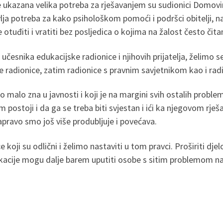
 ukazana velika potreba za rješavanjem su sudionici Domovin
lja potreba za kako psihološkom pomoći i podršci obitelji, na
e otuđiti i vratiti bez posljedica o kojima na žalost često či
esnika edukacijske radionice i njihovih prijatelja, želimo s
ke radionice, zatim radionice s pravnim savjetnikom kao i rad
malo zna u javnosti i koji je na margini svih ostalih proble
m postoji i da ga se treba biti svjestan i ići ka njegovom rješ
apravo smo još više produbljuje i povećava.
koji su odlični i želimo nastaviti u tom pravci. Proširiti dj
acije mogu dalje barem uputiti osobe s sitim problemom na