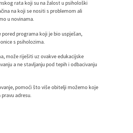
skog rata koji su na žalost u psihološki
čina na koji se nositi s problemom ali
tamo u novinama.
e pored programa koji je bio uspješan,
ionice s psiholozima.
ma, može riješiti uz ovakve edukacijske
avanju a ne stavljanju pod tepih i odbacivanju
elovanje, pomoći što više obitelji možemo koje
 pravu adresu.