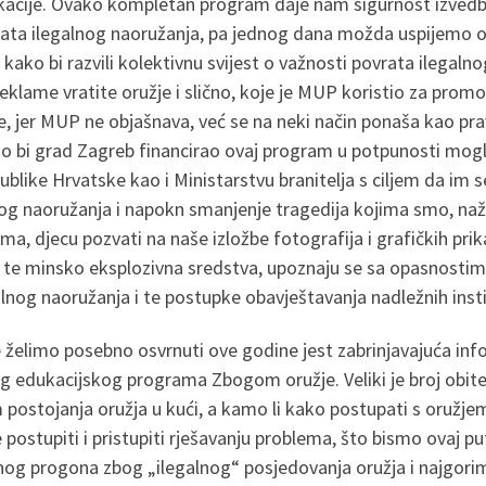
dukacije. Ovako kompletan program daje nam sigurnost izvedbe
ta ilegalnog naoružanja, pa jednog dana možda uspijemo ov
ako bi razvili kolektivnu svijest o važnosti povrata ilegalno
eklame vratite oružje i slično, koje je MUP koristio za prom
e, jer MUP ne objašnava, već se na neki način ponaša kao pravi
ko bi grad Zagreb financirao ovaj program u potpunosti mogli
blike Hrvatske kao i Ministarstvu branitelja s ciljem da im s
nog naoružanja i napokn smanjenje tragedija kojima smo, naža
lama, djecu pozvati na naše izložbe fotografija i grafičkih p
 te minsko eksplozivna sredstva, upoznaju se sa opasnostima
nog naoružanja i te postupke obavještavanja nadležnih insti
e želimo posebno osvrnuti ove godine jest zabrinjavajuća in
 edukacijskog programa Zbogom oružje. Veliki je broj obitelj
m postojanja oružja u kući, a kamo li kako postupati s oružjem.
ostupiti i pristupiti rješavanju problema, što bismo ovaj put
og progona zbog „ilegalnog“ posjedovanja oružja i najgori