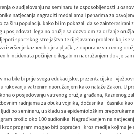
renja o sudjelovanju na seminaru te osposobljenosti u osno
onike natjecanja nagraditi medaljama i peharima za osvojeno
o za širu populaciju kako bi im pokazali da se zainteresirani 
gu posjedovati legalno oružje sa dozvolom za držanje oružja
 ljepoti sportskog streljaštva te riješavamo problem koji se v
izvršenje kaznenih djela pljački, zlouporabe vatrenog oružja 
enih incidenata počinjeno ilegalnim naoružanjem dok je sa
ma bile bi prije svega edukacijske, prezentacijske i vježbov
i u rukovanju vatrenim naoružanjem kako nalaže Zakon. U pre
ona o posjedovanju vatrenog oružja građana, Kaznenog zako
ežbovnim radnjama za obuku vojnika, dočasnika i časnika kao 
30 ljudi po seminaru, u skladu sa epidemiološkim preporukam
gram prošlo oko 100 sudionika. Nagrađivanjem na natjecanji
rad kroz program mogao biti popraćen i kroz medije kojima je n