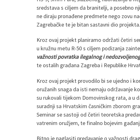
sredstava s ciljem da branitelji, a posebno 
ne diraju pronađene predmete nego zovu nadle
Zagrebačke te je bitan sastavni dio projekta
Kroz ovaj projekt planiramo održati četiri s
u kružnu metu R-50 s ciljem podizanja zainte
važnosti povratka ilegalnog i nedozvoljeno
te ostalih građana Zagreba i Republike Hrva
Kroz ovaj projekt provodilo bi se ujedno i k
oružanih snaga da isti nemaju održavanje ko
su rukovali tijekom Domovinskog rata, a u da
suradnji sa Hrvatskim časničkim zborom gr
Seminar se sastoji od četiri teoretska pred
vatrenim oružjem, te finalno bojevim gađanj
Bitno je naglasiti predavanje o važnosti drag