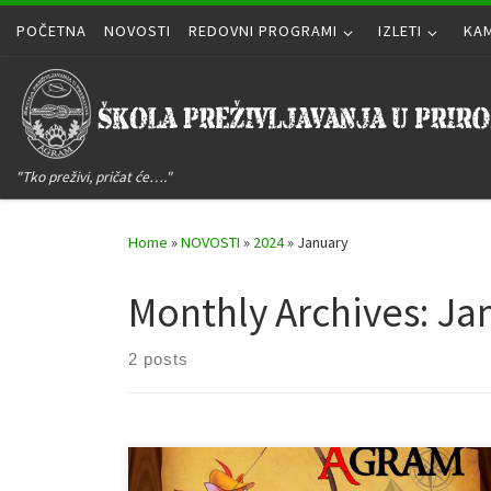
POČETNA
Skip to content
NOVOSTI
REDOVNI PROGRAMI
IZLETI
KA
"Tko preživi, pričat će…."
Home
»
NOVOSTI
»
2024
»
January
Monthly Archives:
Ja
2 posts