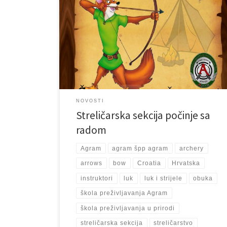
06. veljače 2024. godine počinje sa radom naša
streličarska sekcija, tako svi oni koji se žele oprobati u
ovoj preživljavačko-sportskoj disciplini, natjecateljski,
rekreativno ili čisto preživljavanja radi, mogu se učlaniti
i naučiti koristiti luk i strijele poput Robin Hooda.Osim
tehnike gađanja mete sa lukom i strijelama, naučiti
ćete gađati i […]
NOVOSTI
Streličarska sekcija počinje sa
radom
Agram
agram špp agram
archery
arrows
bow
Croatia
Hrvatska
instruktori
luk
luk i strijele
obuka
škola preživljavanja Agram
škola preživljavanja u prirodi
streličarska sekcija
streličarstvo