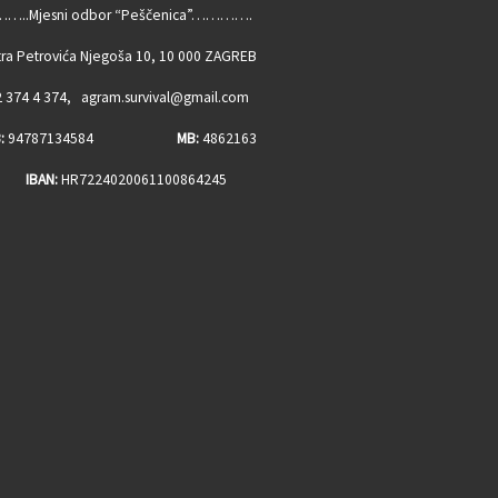
…..Mjesni odbor “Peščenica”………….
ra Petrovića Njegoša 10, 10 000 ZAGREB
 374 4 374, agram.survival@gmail.com
:
94787134584
MB:
4862163
BAN:
HR7224020061100864245