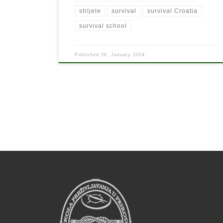
strijele
survival
survival Croatia
survival school
Published
28. January 2024.