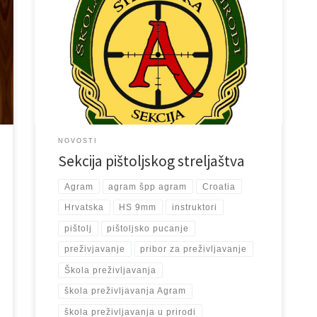
Naša sekcija pištoljskog streljaštva nastavlja sa radom u
Novoj 2024. godini. Instruktori Mladen i Krešo i ove
godine voditi će vas do Vaših vrhunskih postignuća u
pucanju iz pištolja na streljani LAS, svaki utorka i
četvrtak od 18.00-20.00 sati. Pozvani su svi stari članovi
sekcije, a i novi zainteresirani. Morate […]
NOVOSTI
Sekcija pištoljskog streljaštva
Agram
agram špp agram
Croatia
Hrvatska
HS 9mm
instruktori
pištolj
pištoljsko pucanje
preživjavanje
pribor za preživljavanje
Škola preživljavanja
škola preživljavanja Agram
škola preživljavanja u prirodi