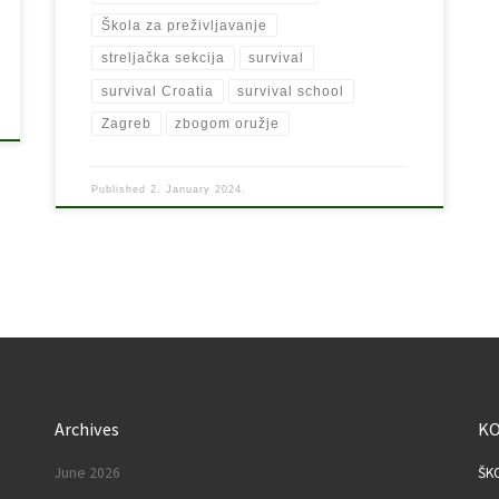
Škola za preživljavanje
streljačka sekcija
survival
survival Croatia
survival school
Zagreb
zbogom oružje
Published
2. January 2024.
Archives
K
June 2026
ŠK