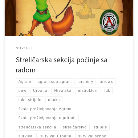
Hooda.Osim tehnike gađanja mete sa lukom i strijelama, naučiti
ćete gađati i […]
NOVOSTI
Streličarska sekcija počinje sa
radom
Agram
agram špp agram
archery
arrows
bow
Croatia
Hrvatska
instruktori
luk
luk i strijele
obuka
škola preživljavanja Agram
škola preživljavanja u prirodi
streličarska sekcija
streličarstvo
strijele
survival
survival Croatia
survival school