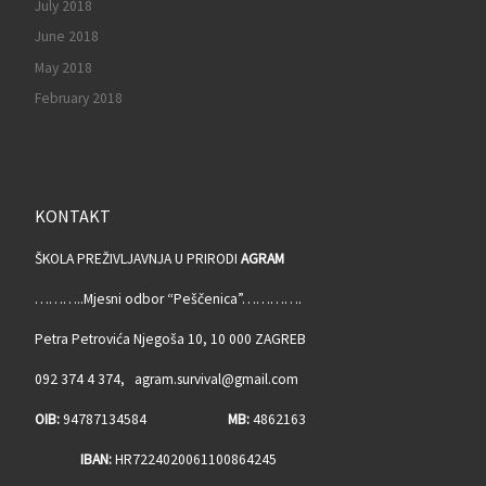
July 2018
June 2018
May 2018
February 2018
KONTAKT
ŠKOLA PREŽIVLJAVNJA U PRIRODI
AGRAM
………..Mjesni odbor “Peščenica”………….
Petra Petrovića Njegoša 10, 10 000 ZAGREB
092 374 4 374, agram.survival@gmail.com
OIB:
94787134584
MB:
4862163
IBAN:
HR7224020061100864245