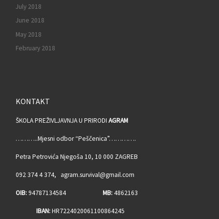
July 2018
June 2018
May 2018
February 2018
KONTAKT
ŠKOLA PREŽIVLJAVNJA U PRIRODI
AGRAM
………..Mjesni odbor “Peščenica”………….
Petra Petrovića Njegoša 10, 10 000 ZAGREB
092 374 4 374, agram.survival@gmail.com
OIB:
94787134584
MB:
4862163
IBAN:
HR7224020061100864245