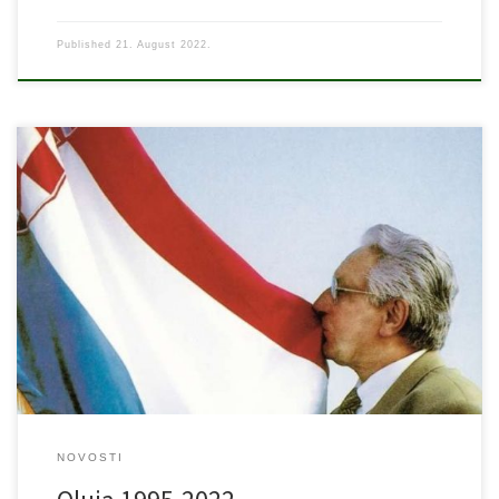
Published
21. August 2022.
Na današnji dan 1995. izvedena je najveća bitka svih bitka Oluja.
Svim braniteljima, veteranima, sudionicima pobjedničke akcije i
djelatnicima OS RH te svim građankama i građanima premile nam
Republike Hrvatske čestitamo Dan pobjede i domovinske
zahvalnosti te Dan hrvatskih branitelja. “Kad krenemo, gorit će i
nebo i zemlja” (Pauk, 1995)
NOVOSTI