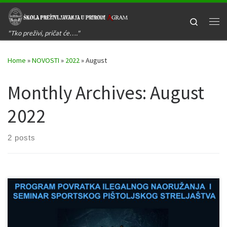
Skip to content
Search
Me
"Tko preživi, pričat će…."
Home
»
NOVOSTI
»
2022
»
August
Monthly Archives:
August
2022
2 posts
U subotu 10. rujna 2022. godine održati će se treći ovogodišnji
edukacijski seminar pištoljskog streljaštva u sklopu projekta