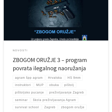
“Zbogom oružje” poduprtog od strane grada Zagreba, Gradskog
ureda za branitelje. Cilj samog projekta je temeljem nacionalne
strategije za povrat ilegalnog naoružanja,a kroz kampanju MUP-a,
smanjiti količinu ilegalnog naoružanja zaostalog iz Domovinskog
[…]
NOVOSTI
ZBOGOM ORUŽJE 3 – program
povrata ilegalnog naoružanja
agram špp agram
Hrvatska
HS 9mm
instruktori
MUP
obuka
pištolj
pištoljsko pucanje
preživljavanje Zagreb
seminar
škola preživljavanja Agram
survival school
Zagreb
zbogom oružje