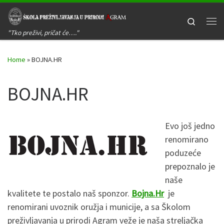
Skip to content
Search
Me
"Tko preživi, pričat će…."
Home
»
BOJNA.HR
BOJNA.HR
Evo još jedno
renomirano
poduzeće
prepoznalo je
naše
kvalitete te postalo naš sponzor.
Bojna.Hr
je
renomirani uvoznik oružja i municije, a sa Školom
preživljavanja u prirodi Agram veže je naša streljačka