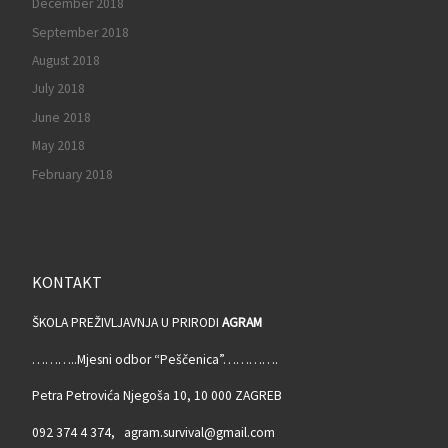
December 2018
September 2018
August 2018
July 2018
June 2018
May 2018
February 2018
KONTAKT
ŠKOLA PREŽIVLJAVNJA U PRIRODI
AGRAM
………..Mjesni odbor “Peščenica”………….
Petra Petrovića Njegoša 10, 10 000 ZAGREB
092 374 4 374, agram.survival@gmail.com