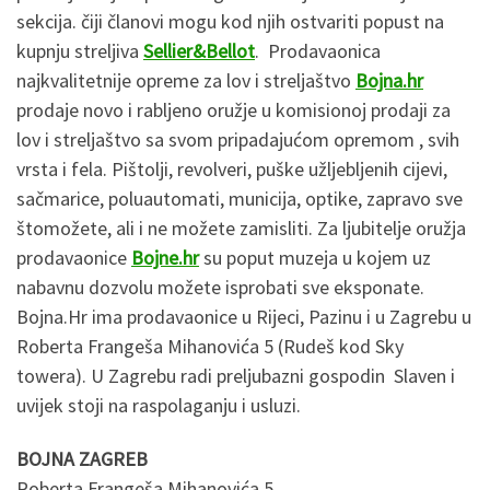
sekcija. čiji članovi mogu kod njih ostvariti popust na
kupnju streljiva
Sellier&Bellot
. Prodavaonica
najkvalitetnije opreme za lov i streljaštvo
Bojna.hr
prodaje novo i rabljeno oružje u komisionoj prodaji za
lov i streljaštvo sa svom pripadajućom opremom , svih
vrsta i fela. Pištolji, revolveri, puške užljebljenih cijevi,
sačmarice, poluautomati, municija, optike, zapravo sve
štomožete, ali i ne možete zamisliti. Za ljubitelje oružja
prodavaonice
Bojne.hr
su poput muzeja u kojem uz
nabavnu dozvolu možete isprobati sve eksponate.
Bojna.Hr ima prodavaonice u Rijeci, Pazinu i u Zagrebu u
Roberta Frangeša Mihanovića 5 (Rudeš kod Sky
towera). U Zagrebu radi preljubazni gospodin Slaven i
uvijek stoji na raspolaganju i usluzi.
BOJNA ZAGREB
Roberta Frangeša Mihanovića 5