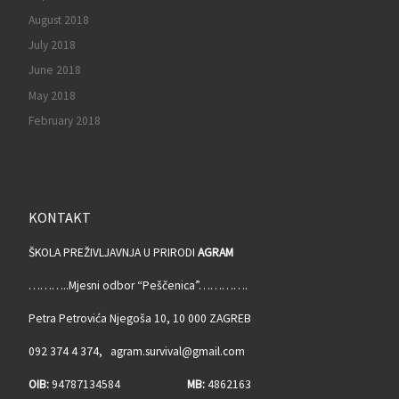
August 2018
July 2018
June 2018
May 2018
February 2018
KONTAKT
ŠKOLA PREŽIVLJAVNJA U PRIRODI
AGRAM
………..Mjesni odbor “Peščenica”………….
Petra Petrovića Njegoša 10, 10 000 ZAGREB
092 374 4 374, agram.survival@gmail.com
OIB:
94787134584
MB:
4862163