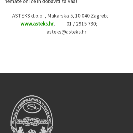
nemate oni će ih dobaviti za Vas!
ASTEKS d.o.o. , Makarska 5, 10 040 Zagreb;
www.asteks.hr
; 01 / 2915 730;
asteks@asteks.hr