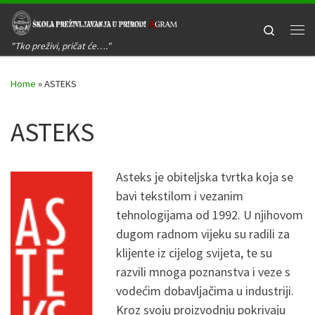
Skip to content
Search
Me
"Tko preživi, pričat će…."
Home
»
ASTEKS
ASTEKS
Ast
eks je obiteljska tvrtka koja se
bavi tekstilom i vezanim
tehnologijama od 1992. U njihovom
dugom radnom vijeku su radili za
klijente iz cijelog svijeta, te su
razvili mnoga poznanstva i veze s
vodećim dobavljačima u industriji.
Kroz svoju proizvodnju pokrivaju