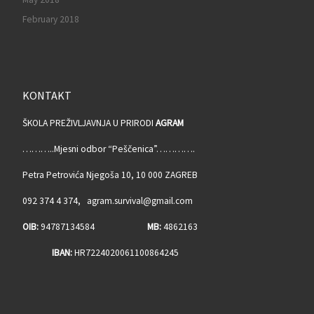
February 2018
KONTAKT
ŠKOLA PREŽIVLJAVNJA U PRIRODI
AGRAM
………..Mjesni odbor “Peščenica”………….
Petra Petrovića Njegoša 10, 10 000 ZAGREB
092 374 4 374, agram.survival@gmail.com
OIB:
94787134584
MB:
4862163
IBAN:
HR7224020061100864245