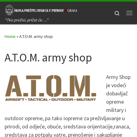
Skip to content
Search
Me
"Tko preživi, pričat će…."
Home
»
A.T.O.M. army shop
A.T.O.M. army shop
Army Shop
je vodeći
dobavljač
opreme
military i
outdoor opreme, pa tako iopreme za preživljavanje u
prirodi, od odjeće, obuće, sredstava orijentacije,ranaca,
sredstava za potpalu vatre, prenošenje i sakupljanje