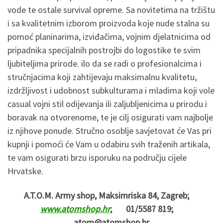
vode te ostale survival opreme. Sa novitetima na tržištu
i sa kvalitetnim izborom proizvoda koje nude stalna su
pomoć planinarima, izviđačima, vojnim djelatnicima od
pripadnika specijalnih postrojbi do logostike te svim
ljubiteljima prirode. ilo da se radi o profesionalcima i
stručnjacima koji zahtijevaju maksimalnu kvalitetu,
izdržljivost i udobnost subkulturama i mladima koji vole
casual vojni stil odijevanja ili zaljubljenicima u prirodu i
boravak na otvorenome, te je cilj osigurati vam najbolje
iz njihove ponude. Stručno osoblje savjetovat će Vas pri
kupnji i pomoći će Vam u odabiru svih traženih artikala,
te vam osigurati brzu isporuku na području cijele
Hrvatske.
A.T.O.M. Army shop, Maksimriska 84, Zagreb;
www.atomshop.hr
; 01/5587 819;
atom@atomshop.hr