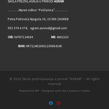
ŠKOLA PREŽIVLJAVNJA U PRIRODI
AGRAM
………..Mjesni odbor “Peščenica”………….
Petra Petrovića Njegoša 10, 10 000 ZAGREB
092 374 4 374, agram.survival@gmail.com
OIB:
94787134584
MB:
4862163
IBAN:
HR7224020061100864245
© 2026
Škola preživljavanja u prirodi "AGRAM"
– All rights
reserved
Powered by
WP
– Designed with the
Customizr theme