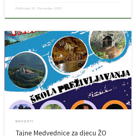
Published
10. December 2023.
16. prosinca 2023. krećemo sa projektom “Tajne Medvednice” za
djecu u organizaciji Židovske općine Zagreb,a u izvedbi naše
Škole preživljavanja u prirodi “Agram”. Djeca će kroz četiri
jednodnevna vikend izleta na Sljeme upoznati sljemenske
atrakcije, naučiti četiri tehnike preživljavanja u šumi i naučiti
samostalno pripremati četiri ručka u divljini. Sve […]
NOVOSTI
Tajne Medvednice za djecu ŽO