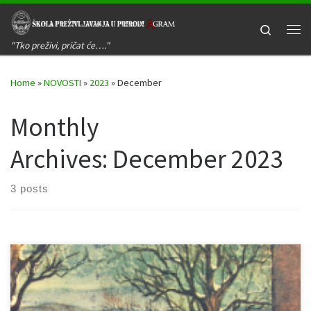
Skip to content
Search
Me
"Tko preživi, pričat će…."
Home
»
NOVOSTI
»
2023
»
December
Monthly
Archives:
December 2023
3 posts
„Pred nama je Božić, blagdan kojim slavimo rođenje Isusa Krista i