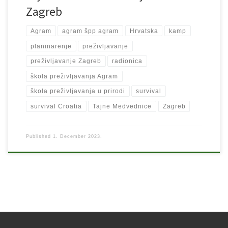
Zagreb
Agram
agram špp agram
Hrvatska
kamp
planinarenje
preživljavanje
preživljavanje Zagreb
radionica
škola preživljavanja Agram
škola preživljavanja u prirodi
survival
survival Croatia
Tajne Medvednice
Zagreb
Published
1. December 2023.