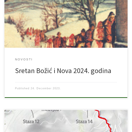
čiji dolazak iščekujemo s ljubavlju, radosna srca i puni vjere i
optimizma. Božić je simbol svjetla s dubokim duhovnim
značenjem – svjetlo pobjede nad tamom, svjetlo dobra koji
pobjeđuje zlo, svjetlo ljubavi koji nadvladava mržnju i svjetlo
života koji […]
NOVOSTI
Sretan Božić i Nova 2024. godina
Published
24. December 2023.