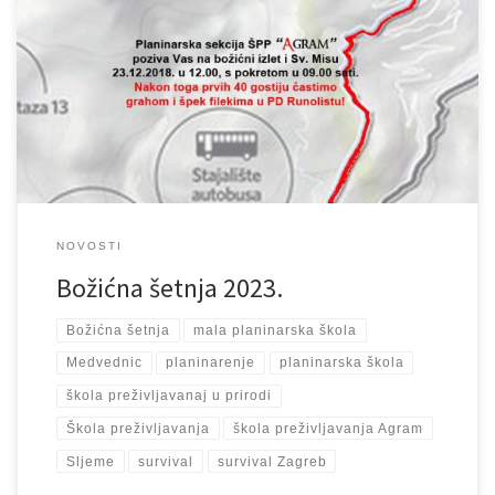
Uz puno dobre volje i sa smješkom na licu nastavljamo sa već
tradicionalnom šetnjom Sljemenom povodom božićnih blagdana.
Božićna šetnja će se ove godine održati u subotu 23.12.2023. s
početkom u 09.00 sati. Kako svake godine tako i ove planiramo
organiziranu, besplatnu Božićnu šetnju na Medvednici, od tunela
Gračansko Dolje […]
NOVOSTI
Božićna šetnja 2023.
Božićna šetnja
mala planinarska škola
Medvednic
planinarenje
planinarska škola
škola preživljavanaj u prirodi
Škola preživljavanja
škola preživljavanja Agram
Sljeme
survival
survival Zagreb