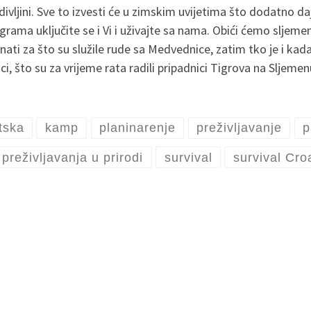
divljini. Sve to izvesti će u zimskim uvijetima što dodatno daj
ma uključite se i Vi i uživajte sa nama. Obići ćemo sljemens
nati za što su služile rude sa Medvednice, zatim tko je i kad
, što su za vrijeme rata radili pripadnici Tigrova na Sljeme
tska
kamp
planinarenje
preživljavanje
p
 preživljavanja u prirodi
survival
survival Cro