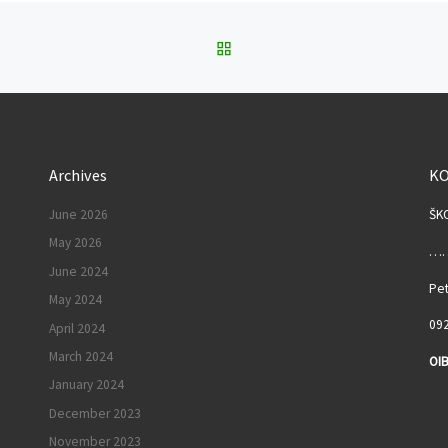
BACK TO POST LIST
Archives
K
June 2026
ŠK
May 2026
……
June 2024
Pet
May 2024
092
April 2024
March 2024
OIB
January 2024
I
December 2023
November 2023