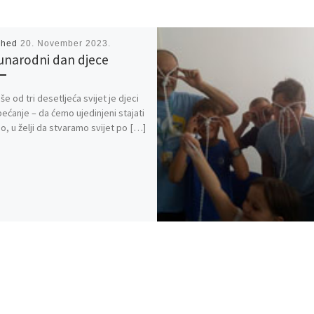
shed
20. November 2023.
narodni dan djece
iše od tri desetljeća svijet je djeci
ećanje – da ćemo ujedinjeni stajati
o, u želji da stvaramo svijet po […]