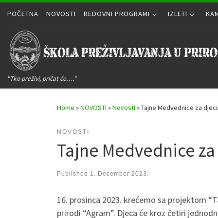
POČETNA
Skip to content
NOVOSTI
REDOVNI PROGRAMI
IZLETI
KA
"Tko preživi, pričat će…."
Home
»
NOVOSTI
»
Novosti
»
Tajne Medvednice za djec
NOVOSTI
Tajne Medvednice za
Published
1. December 2023.
16. prosinca 2023. krećemo sa projektom “Ta
prirodi “Agram”. Djeca će kroz četiri jednodn