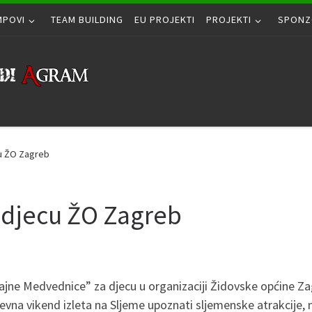
MPOVI
TEAM BUILDING
EU PROJEKTI
PROJEKTI
SPONZ
u ŽO Zagreb
 djecu ŽO Zagreb
jne Medvednice” za djecu u organizaciji Židovske općine Zagr
evna vikend izleta na Sljeme upoznati sljemenske atrakcije, na