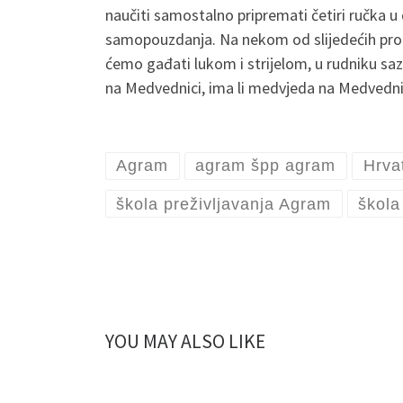
naučiti samostalno pripremati četiri ručka u 
samopouzdanja. Na nekom od slijedećih progra
ćemo gađati lukom i strijelom, u rudniku saz
na Medvednici, ima li medvjeda na Medvednici
Agram
agram špp agram
Hrva
škola preživljavanja Agram
škola
YOU MAY ALSO LIKE