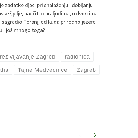
e zadatke djeci pri snalaženju i dobijanju
ke špilje, naučiti o praljudima, u dvorcima
a sagradio Toranj, od kuda prirodno jezero
nu i još mnogo toga?
reživljavanje Zagreb
radionica
atia
Tajne Medvednice
Zagreb