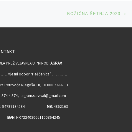
Ne
BOŽIĆNA ŠETNJA 2023.
ONTAKT
OLA PREŽIVLJAVNJA U PRIRODI
AGRAM
…..Mjesni odbor “Peščenica”………….
ra Petrovića Njegoša 10, 10 000 ZAGREB
 374 4 374, agram.survival@gmail.com
:
94787134584
MB:
4862163
BAN:
HR7224020061100864245