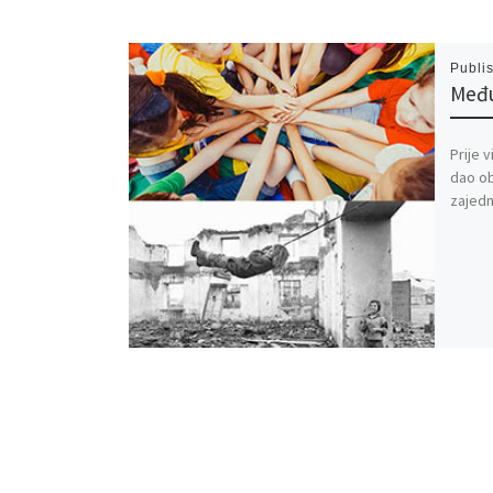
Publi
Među
Prije v
dao ob
zajedn