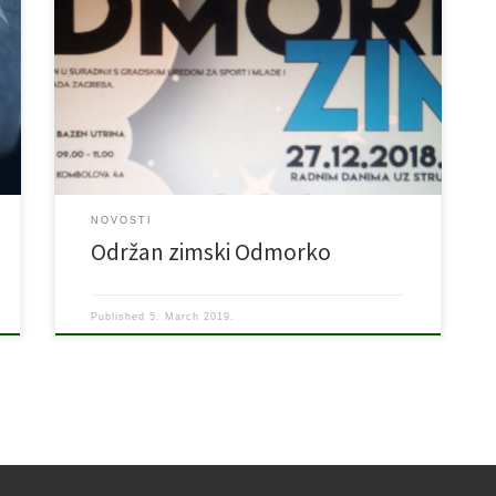
U siječnju je u suradnji sa Školskim sportskim savezom
grada Zagreba održan program za djecu osnovnih
škola grad Zagreba, ODMORKO. U projekt je bilo
uključeno preko 40-tero djece od 1-7 razreda, a kroz
program su prošli Osnove čvorlogije, ekologije i
prirode i društva, prve pomoći, vještinje paljenja
vatre, odradili smo […]
NOVOSTI
Održan zimski Odmorko
Published
5. March 2019.