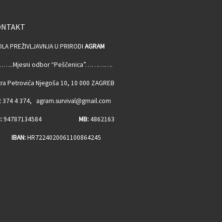
ONTAKT
OLA PREŽIVLJAVNJA U PRIRODI
AGRAM
…..Mjesni odbor “Peščenica”………….
ra Petrovića Njegoša 10, 10 000 ZAGREB
 374 4 374, agram.survival@gmail.com
:
94787134584
MB:
4862163
BAN:
HR7224020061100864245