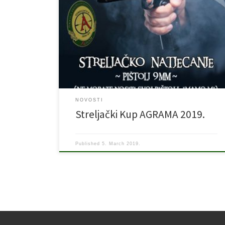
Naša streljačka sekcija organizira streljački kup iz
pištoljskog streljaštva “KUP AGRAMA 2019”, koje će se
održati u srijedu 20.03.2019. s početkom u 19.00 sati.
Cijeli događaj će se napokon održati u streljani “LAS”,
Folnegovićeva 10, bivša tvornica TEŽ. Ne trebate nositi
svoje oružje, mi imao za Vas. Puca se iz […]
NOVOSTI
Streljački Kup AGRAMA 2019.
Published
5. March 2019.