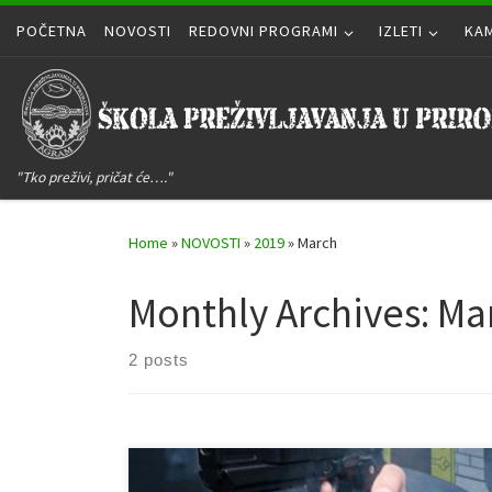
POČETNA
Skip to content
NOVOSTI
REDOVNI PROGRAMI
IZLETI
KA
"Tko preživi, pričat će…."
Home
»
NOVOSTI
»
2019
»
March
Monthly Archives:
Ma
2 posts