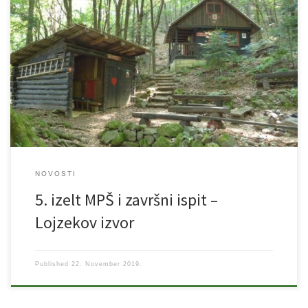
Mjesto održavanja: Medvednica, Planinarska kuća Lojzekov izvor i
okolica Vrijeme održavanja: 30.11./01.12. 2019., Subota/Nedjelja
Polazak – Subota 30.11.2019. u 09:00 sati ispred MO “Cvjetno
naselje”, Aleja Vlade Antolića 2 Instruktori/Subota: Nenad (091 534-
2807) i Krešimir Instruktori/Nedjelja: Nenad, Neven i Mladen Cijena
Završnog izleta i ispita je 200,00 kn (uključeno: prijevoz […]
NOVOSTI
5. izelt MPŠ i završni ispit –
Lojzekov izvor
Published
22. November 2019.