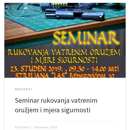
Dragi zaniteresirani strijelci, čast nam je pozvati Vas na Seminar
rukovanja vatrenim oružjem i mjerama sigurnosti. Na seminaru
predaje bojnik HV Darko Tomac, vojni ispitivač za vojno streljaštvo,
međunarodni streljački sudac ISSF “B”. Seminar će se održati
23.11.2019., 09.30-14.00 sati u prostorima streljane “LAS”,
Folnegovićeva 10
NOVOSTI
Seminar rukovanja vatrenim
oružjem i mjera sigurnosti
Published
7. November 2019.