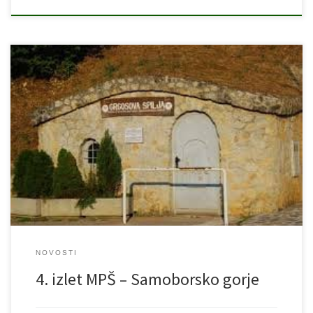
evo napokon smo uglavili izlet na Grgosove špilje nedjelja
27.10.2019.Samoborsko gorje Polazak: 09.00 sati parkiralište
Paromlina – Trnjanska cesta Povratak: 16.00 sati na isto mjesto
Voditelji: Instruktori Miroslav Kralj i Mladen Kužnik Ulaznica u
Grgosove špilje: 15,00 kuna Ponijeti kao i do sada ruksak sa svom
već prije navedenom opremom. […]
NOVOSTI
4. izlet MPŠ – Samoborsko gorje