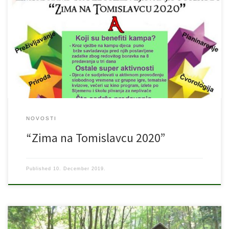
Zimski kamp na Sljemenu “Zima na Tomislavcu 2020” KADA: 07-
09.01.2020. GDJE: Hotel “Tomislavov dom”, Sljeme TKO: Sva djeca
starija od 8 godina ZAŠTO: Nemate kuda sa djecom? Mi imamo
riješenje za Vas. Preživljavanje, priroda, paljenje vatre,
čvorologija, izrada skloništa, vezanje čvorova i upotreba,
upoznavanje tragova i životinja, planinarstvo i još […]
NOVOSTI
“Zima na Tomislavcu 2020”
Published
10. December 2019.