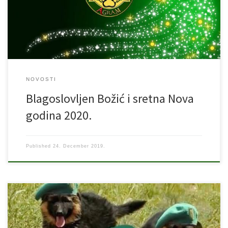
radost u vaše obitelji te pregršt sreće. U Novoj 2020. puno
zajedničkih druženja u prirodi, sreće i zdravlja.
NOVOSTI
Blagoslovljen Božić i sretna Nova
godina 2020.
Published
24. December 2019.