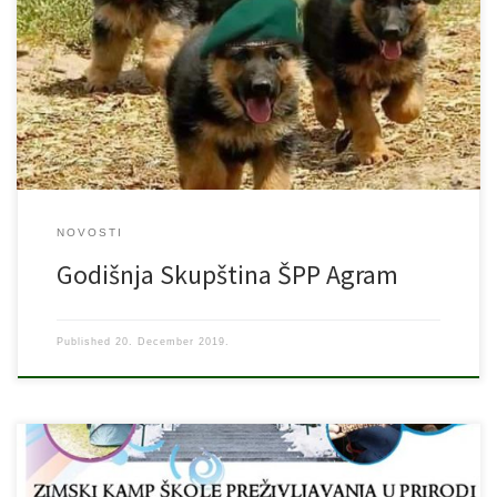
Dragi svi evo bliži nam se vrijeme Božića i Nove godine. Ovim
putem Vas pozivam na završno druženje i završni sastanak u ovoj
godini te sjednicu redovne godišnje Skupštine. Održati će se
27.12.2019. u 18.30 sati u našim prostorima u MO Cvjetno naselje.
Molim da svi prisustvujete ovoj našoj završnoj […]
NOVOSTI
Godišnja Skupština ŠPP Agram
Published
20. December 2019.