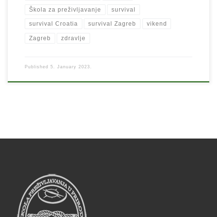
Škola za preživljavanje
survival
survival Croatia
survival Zagreb
vikend
Zagreb
zdravlje
Published
5. January 2023.