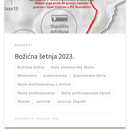
organiziranu, besplatnu Božićnu šetnju na Medvednici, od tunela
Gračansko Dolje […]
NOVOSTI
Božićna šetnja 2023.
Božićna šetnja
mala planinarska škola
Medvednic
planinarenje
planinarska škola
škola preživljavanaj u prirodi
Škola preživljavanja
škola preživljavanja Agram
Sljeme
survival
survival Zagreb
Published
10. December 2023.