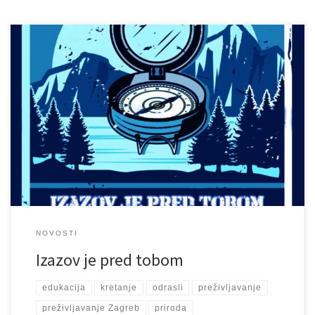
Kada: 14. siječnja 2023. Gdje: Bolnica Brestovac, Medvednica Tko:
svatko tko voli pustolovinu i avanturu, a imaš više od 15 godina
Vrijeme održavanja: 08.30-18.00 sati Točka polaska i povratka:
Donja stanica žičare – Gračani INFO: 092 3744 374, whapp, FB, e-
mail: agram.survival@gmail.com Dana 14. siječnja 2023. godine
održati će se […]
NOVOSTI
Izazov je pred tobom
edukacija
kretanje
odrasli
preživljavanje
preživljavanje Zagreb
priroda