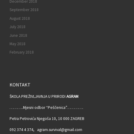
December 2018
September 2018
August 2018
July 2018
June 2018
May 2018
February 2018
KONTAKT
ŠKOLA PREŽIVLJAVNJA U PRIRODI
AGRAM
………..Mjesni odbor “Peščenica”………….
Petra Petrovića Njegoša 10, 10 000 ZAGREB
092 374 4 374, agram.survival@gmail.com