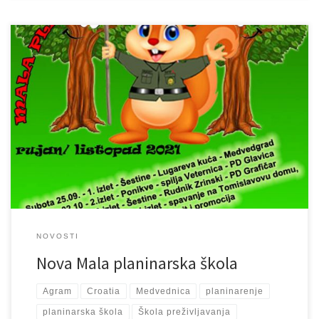
Kako je naša Mala planinarska škola preživljavanja iz proljeća bila
odlična, a imamo puno zainteresirane djece i roditelja, evo
otvaramo još jednu školicu temeljne razine s početkom 25.09.
PRIJAVE NA E-Mail: agram-survival@gmail.com Ako pogledate na
web stranici i na Fb stranici slikice sa dosadašnjih izleta tekuće
MPŠ, vidjet ćete kako […]
NOVOSTI
Nova Mala planinarska škola
Agram
Croatia
Medvednica
planinarenje
planinarska škola
Škola preživljavanja