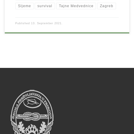
Sljeme
survival
Tajne Medvednice
Zagreb
Published
13. September 2021.