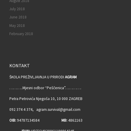
August 2018
July 2018
June 2018
May 2018
February 2018
KONTAKT
ŠKOLA PREŽIVLJAVNJA U PRIRODI
AGRAM
………..Mjesni odbor “Peščenica”………….
Petra Petrovića Njegoša 10, 10 000 ZAGREB
092 374 4 374, agram.survival@gmail.com
OIB:
94787134584
MB:
4862163