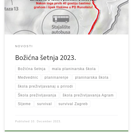
organiziranu, besplatnu Božićnu šetnju na Medvednici, od tunela
Gračansko Dolje […]
NOVOSTI
Božićna šetnja 2023.
Božićna šetnja
mala planinarska škola
Medvednic
planinarenje
planinarska škola
škola preživljavanaj u prirodi
Škola preživljavanja
škola preživljavanja Agram
Sljeme
survival
survival Zagreb
Published
10. December 2023.