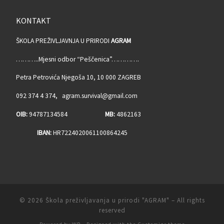
KONTAKT
ŠKOLA PREŽIVLJAVNJA U PRIRODI
AGRAM
………..Mjesni odbor “Peščenica”………….
Petra Petrovića Njegoša 10, 10 000 ZAGREB
092 374 4 374, agram.survival@gmail.com
OIB:
94787134584
MB:
4862163
IBAN:
HR7224020061100864245
© 2026
Škola preživljavanja u prirodi "AGRAM"
– All rights
reserved