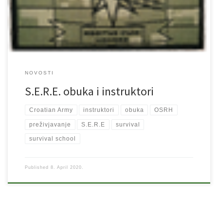
21-76. Cilj obuke ovisi o razini obuke koju polaznik pohađa.
Polaznik mora razumjeti, naučiti i uvježbati […]
NOVOSTI
S.E.R.E. obuka i instruktori
Croatian Army
instruktori
obuka
OSRH
preživjavanje
S.E.R.E
survival
survival school
Published
8. April 2020.