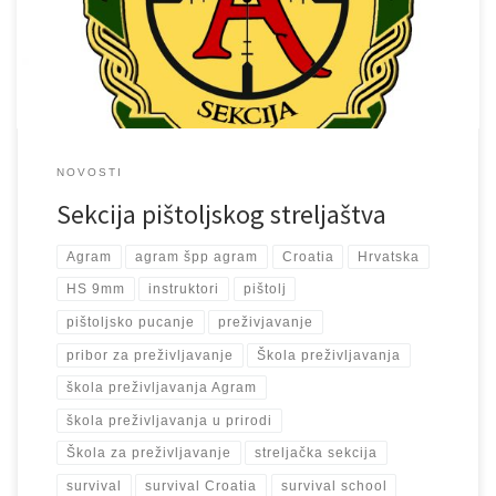
svaki utorka i četvrtak od 18.00-20.00 sati. Pozvani su svi stari
članovi sekcije, a i novi zainteresirani. Morate […]
NOVOSTI
Sekcija pištoljskog streljaštva
Agram
agram špp agram
Croatia
Hrvatska
HS 9mm
instruktori
pištolj
pištoljsko pucanje
preživjavanje
pribor za preživljavanje
Škola preživljavanja
škola preživljavanja Agram
škola preživljavanja u prirodi
Škola za preživljavanje
streljačka sekcija
survival
survival Croatia
survival school