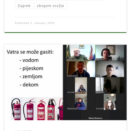
Zagreb
zbogom oružje
Published
2. January 2024.
U suradnji sa Privatnom klasičnom gimnazijom iz Zagreba odradili
smo po prvi puta internet radionicu preživljavanja u prirodi i u
hitnim stanjima. Ovakvom naćinu predavanja prilagodili smo se
uslijed problema sa pandemijom korona virusa, a temeljem upita
profesora Privatne klasične gimnazije za suradnjom, što smo sa
oduševljanjem prihvatili. Većinu predavanja […]