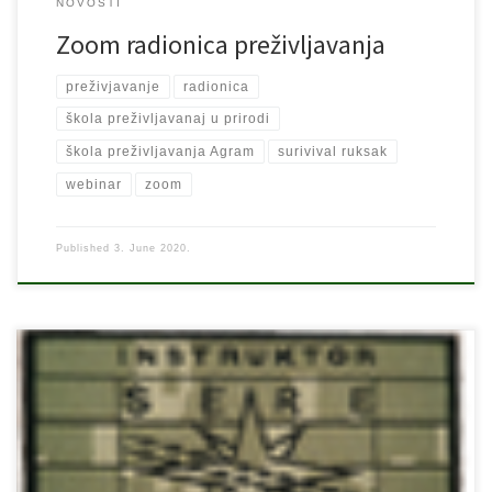
NOVOSTI
Zoom radionica preživljavanja
preživjavanje
radionica
škola preživljavanaj u prirodi
škola preživljavanja Agram
surivival ruksak
webinar
zoom
Published
3. June 2020.
U Oružanim snagama Republike Hrvatske vrši se po uzoru na
američki obučni program preživljavanja i izvlačenja (Survival,
Evasion, Resistance, Escape – S.E.R.E.)u slučaju zarobljavanja iza
neprijateljskih linija, koji se radi prema američkom priručniku FM