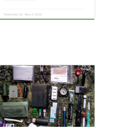
Published
30. March 2023.
Dobili smo tisuću pitanja tipa “Od čega se sastoji
Survival Kit ili ti Pribor za preživljavanje”? Naš odgovor
je uvijek: “Zavisi o svrsi, o potrebi, o prilikama te o
mjestu odlaska u kojem želimo preživjeti!” Svaki
Survival kit je po nečemu poseban. Najbolje je ne
kupovati nego slagati svoj, osobni […]