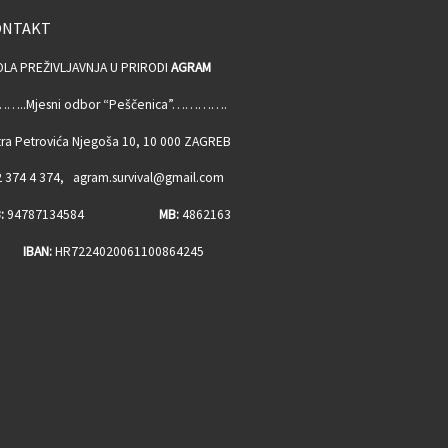
ONTAKT
OLA PREŽIVLJAVNJA U PRIRODI
AGRAM
…..Mjesni odbor “Peščenica”………….
ra Petrovića Njegoša 10, 10 000 ZAGREB
 374 4 374, agram.survival@gmail.com
:
94787134584
MB:
4862163
BAN:
HR7224020061100864245