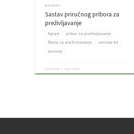
NOVOSTI
Sastav priručnog pribora za
preživljavanje
Agram
pribor za preživljavanje
Škola za preživljavanje
surivial kit
survival
Published
3. April 2020.