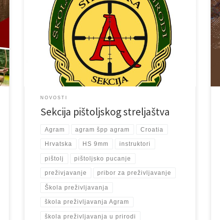
Naša sekcija pištoljskog streljaštva nastavlja sa radom u
Novoj 2024. godini. Instruktori Mladen i Krešo i ove
godine voditi će vas do Vaših vrhunskih postignuća u
pucanju iz pištolja na streljani LAS, svaki utorka i
četvrtak od 18.00-20.00 sati. Pozvani su svi stari članovi
sekcije, a i novi zainteresirani. Morate […]
NOVOSTI
Sekcija pištoljskog streljaštva
Agram
agram špp agram
Croatia
Hrvatska
HS 9mm
instruktori
pištolj
pištoljsko pucanje
preživjavanje
pribor za preživljavanje
Škola preživljavanja
škola preživljavanja Agram
škola preživljavanja u prirodi