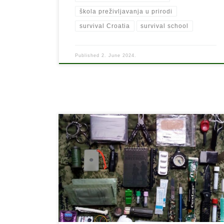
škola preživljavanja u prirodi
survival Croatia
survival school
Published
2. June 2024.
Priručni pribor za preživljavanje (Personal Survival Kit)
nosi se u torbici ili kutiji koja je pričvršćena za Vaše
tijelo, opasač, remen ili u džepu cargo hlača, u slučaju
da ostanemo bez ruksaka i dalje imamo uz sebe sve
potrebno za preživljavanje u slijedeća 24 sata. Sve što
nosimo sa sobom […]