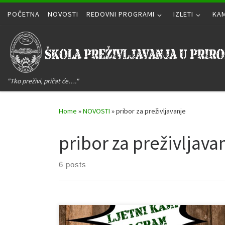
POČETNA
Skip to content
NOVOSTI
REDOVNI PROGRAMI
IZLETI
KA
"Tko preživi, pričat će…."
Home
»
NOVOSTI
»
pribor za preživljavanje
pribor za preživljava
6 posts
Kada? 22.06.2024. – 29..06.2024. Gdje? POSEDARJE