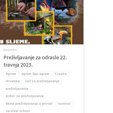
Još jedna vikend radionica. Još jedna avantura. Dobro
došli svi stariji od 17 godina. Zabavite se i uživajte u
prirodi uz naše kvalificirane instruktore. Želite li
savladati tajne proirode i surađivati sa njom kako bi
preživjeli, ovo je pravo mjesto za Vas. Sljeme je
pitoma planina koja vrlo lako može […]
NOVOSTI
Preživljavanje za odrasle 22.
travnja 2023.
Agram
agram špp agram
Croatia
Hrvatska
nož za preživljavanje
preživljavanje
pribor za preživljavanje
škola preživljavanja u prirodi
survival
survival school