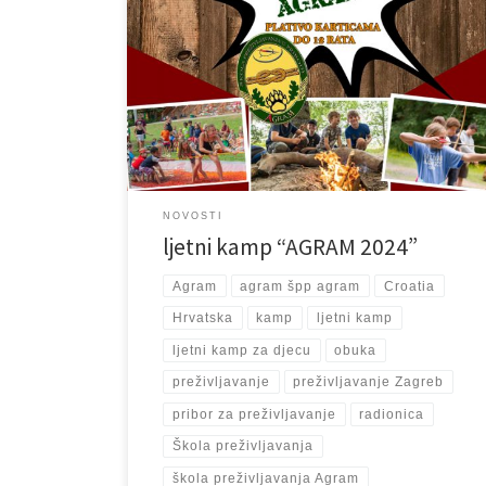
Zašto? ODLIČAN POČETAK LJETA Aktivnosti? Paljenje
vatre, skupljanje vode, natjecateljske igre “Survivor”,
puno kupanja, orijentacije, signalizacija, snalaženje u
prostoru, prva pomoć, streljaštvo, streličarstvo i još
puno toga…. Uključeno u cijenu? 8 dana boravka,
prijevoz busom Zagreb -Posedarje -Zagreb, pansion
sa 4 obroka dnevno, radionice […]
NOVOSTI
ljetni kamp “AGRAM 2024”
Agram
agram špp agram
Croatia
Hrvatska
kamp
ljetni kamp
ljetni kamp za djecu
obuka
preživljavanje
preživljavanje Zagreb
pribor za preživljavanje
radionica
Škola preživljavanja
škola preživljavanja Agram