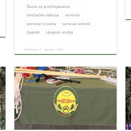
Škola za preživljavanje
streljačka sekcija
survival
survival Croatia
survival school
Zagreb
zbogom oružje
Published
2. January 2024.
Škola preživljavanja u prirodi “AGRAM”. Učenje uz igru!
Danas su započela predavanja u Školi preživljavanja u
prirodi “AGRAM”. Tema prvog predavanja: Užad,
čvorovi i njihova primjena u praksi. Još ima slobodnih
mjesta u školi !!!