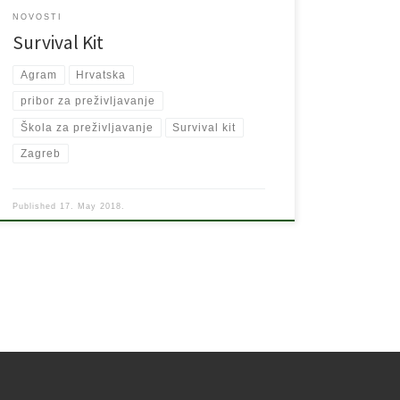
NOVOSTI
Survival Kit
Agram
Hrvatska
pribor za preživljavanje
Škola za preživljavanje
Survival kit
Zagreb
Published
17. May 2018.