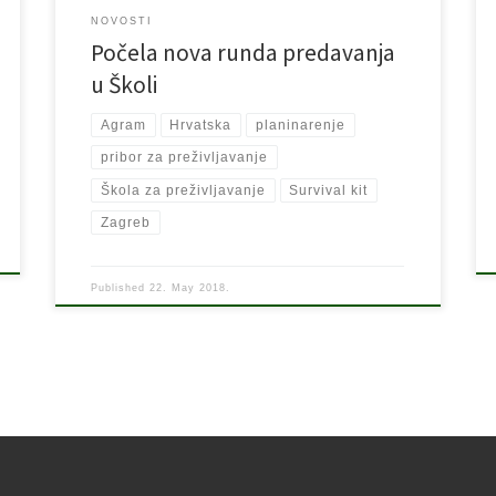
NOVOSTI
Počela nova runda predavanja
u Školi
Agram
Hrvatska
planinarenje
pribor za preživljavanje
Škola za preživljavanje
Survival kit
Zagreb
Published
22. May 2018.