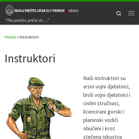
Skip to content
Search
Me
"Tko preživi, pričat će…."
Home
»
Instruktori
Instruktori
Naši instruktori su
vrsni vojni djelatnici,
bivši vojni djelatnici i
civilni stručnaci,
licencirani gorski i
planinski vodiči
obučeni i kroz
stečena iskustva