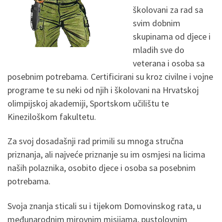
školovani za rad sa
svim dobnim
skupinama od djece i
mladih sve do
veterana i osoba sa
posebnim potrebama. Certificirani su kroz civilne i vojne
programe te su neki od njih i školovani na Hrvatskoj
olimpijskoj akademiji, Sportskom učilištu te
Kineziloškom fakultetu.
Za svoj dosadašnji rad primili su mnoga stručna
priznanja, ali najveće priznanje su im osmjesi na licima
naših polaznika, osobito djece i osoba sa posebnim
potrebama.
Svoja znanja sticali su i tijekom Domovinskog rata, u
međunarodnim mirovnim misijama, pustolovnim