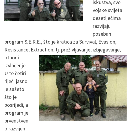
iskustva, sve
vojske svijeta
desetljećima
razvijaju
poseban
program S.E.R.E., što je kratica za Survival, Evasion,
Resistance, Extraction, tj. preživljavanje, izbjegavanje,
otpor i
izvlačenje.
U te četiri
riječi jasno
je sažeto
što je
posrijedi, a
program je
prvenstven
o razvijen