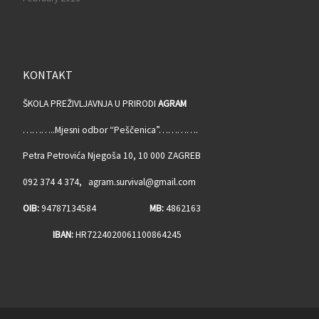
KONTAKT
ŠKOLA PREŽIVLJAVNJA U PRIRODI
AGRAM
………..Mjesni odbor “Peščenica”………….
Petra Petrovića Njegoša 10, 10 000 ZAGREB
092 374 4 374, agram.survival@gmail.com
OIB:
94787134584
MB:
4862163
IBAN:
HR7224020061100864245