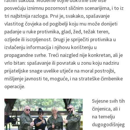
ratnih sukoba. Moderne vojne doktrine sve više
posvećuju iznimnu pozornost sličnim scenarijima, i to iz
tri najbitnija razloga. Prvi je, svakako, spašavanje
vlastitog čovjeka od pogibelji koju mu može donijeti
padanje u ruke protivnika, glad, žeđ, težak teren,
ozljede ili iscrpljenost. Drugi je spriječiti protivnika u
izvlačenju informacija i njihovu korištenju u
propagandne svrhe. Treći naizgled nije konkretan, ali je
vrlo bitan: spašavanje ili povratak u zonu koju nadziru
prijateljske snage uvelike utječe na moral postrojbi,
mišljenje javnosti te, moguće, i na strateške čimbenike
operacije.
Svjesne svih tih
činjenica, ali i
na temelju
dugogodišnjeg