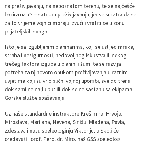
na preživljavanju, na nepoznatom terenu, te se najčešće
bazira na 72 – satnom preživljavanju, jer se smatra da se
za to vrijeme vojnici moraju izvući i vratiti se u zonu
prijateljskih snaga.
Isto je sa izgubljenim planinarima, koji se uslijed mraka,
straha i nesigurnosti, nedovoljnog iskustva ili nekog
trečeg faktora izgube u planini i šumi te se razvija
potreba za njihovom obukom preživljavanja u raznim
uvjetima koji su vrlo slični vojnoj uporabi, sve do trena
dok sami ne nađu put ili dok se ne sastanu sa ekipama
Gorske službe spašavanja.
Uz naše standardne instruktore Krešimira, Hrvoja,
Miroslava, Marijana, Nevena, Sinišu, Mladena, Pavla,
Zdeslava i našu speleologinju Viktoriju, u Školi će
predavati i prof. Pero, dr. Miro, naš GSS speleolog