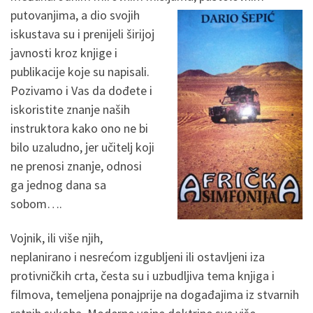
putovanjima, a dio svojih
iskustava su i prenijeli širijoj
javnosti kroz knjige i
publikacije koje su napisali.
Pozivamo i Vas da dođete i
iskoristite znanje naših
instruktora kako ono ne bi
bilo uzaludno, jer učitelj koji
ne prenosi znanje, odnosi
ga jednog dana sa
sobom….
Vojnik, ili više njih,
neplanirano i nesrećom izgubljeni ili ostavljeni iza
protivničkih crta, česta su i uzbudljiva tema knjiga i
filmova, temeljena ponajprije na događajima iz stvarnih