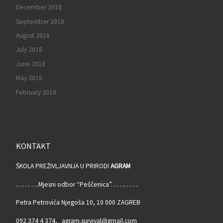
December 2018
September 2018
August 2018
July 2018
June 2018
May 2018
February 2018
KONTAKT
ŠKOLA PREŽIVLJAVNJA U PRIRODI
AGRAM
………..Mjesni odbor “Peščenica”………….
Petra Petrovića Njegoša 10, 10 000 ZAGREB
092 374 4 374, agram.survival@gmail.com