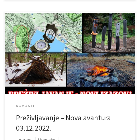
Dragi naši članovi i oni koji to tek žele postati, AVANTURA
POČINJE!!!! KADA: subota 13.12.2022. u 08.30 sati GDJE: PILANA
BLIZNEC – Koritom velikog potoka TKO: Svatko tko želi naučiti
nešto o preživljavanju uz puno dobre zabave! CIJENA: Prava
sitnica, a u nju uključeno stručno vodstvo, prehrana za cijeli dan
[…]
NOVOSTI
Preživljavanje – Nova avantura
03.12.2022.