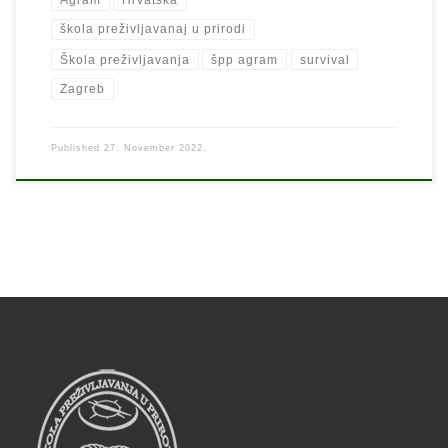
Agram
Hrvatska
škola preživljavanaj u prirodi
Škola preživljavanja
špp agram
survival
Zagreb
Published
27. November 2022.