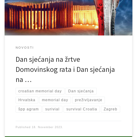
junaštvo iskazali branitelji Saborskoga, Slunja, Cetingrada te
Rakovice. Bitka za […]
NOVOSTI
Dan sjećanja na žrtve
Domovinskog rata i Dan sjećanja
na …
croatian memorial day
Dan sjećanja
Hrvatska
memorial day
preživljavanje
špp agram
surivial
survival Croatia
Zagreb
Published
18. November 2023.