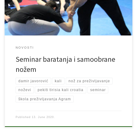
Javorović iz Nove Gradiške. Naša Škola preživljavanja već duže
vrijeme surađuje sa gospodinom Javorovićem, majstorom […]
NOVOSTI
Seminar baratanja i samoobrane
nožem
damir javorović
kali
nož za preživljavanje
noževi
pekiti tirisia kali croatia
seminar
škola preživljavanja Agram
Published
13. June 2020.