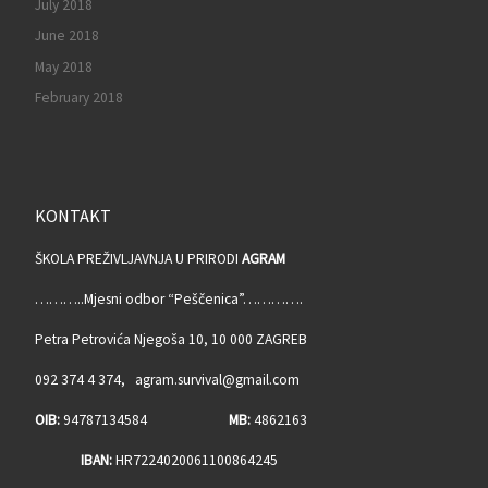
July 2018
June 2018
May 2018
February 2018
KONTAKT
ŠKOLA PREŽIVLJAVNJA U PRIRODI
AGRAM
………..Mjesni odbor “Peščenica”………….
Petra Petrovića Njegoša 10, 10 000 ZAGREB
092 374 4 374, agram.survival@gmail.com
OIB:
94787134584
MB:
4862163
IBAN:
HR7224020061100864245