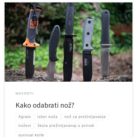
Većina ljudi zamišlja nož za preživljavanje što većim komadom
oštrog, skupocjenog čelika, sa šupljom drškom prepunom svega i
velikim zupcima na drugoj strani oštrice poput Ramba. Naprotiv,
baš takav nož ne treba izabrati. U Školi preživljavanja učimo da
postoje 6 vrsti oštrica. Preklopni noževi, noževi sa fiksnom
oštricom, mačete, sjekire, […]
NOVOSTI
Kako odabrati nož?
Agram
izbor noža
nož za preživljavanje
noževi
škola preživljavanaj u prirodi
survival knife