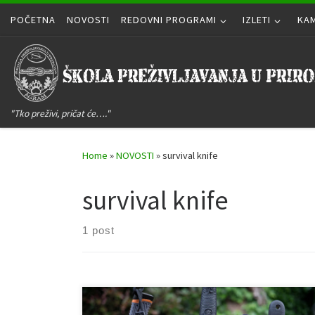
POČETNA
Skip to content
NOVOSTI
REDOVNI PROGRAMI
IZLETI
KA
"Tko preživi, pričat će…."
Home
»
NOVOSTI
»
survival knife
survival knife
1 post