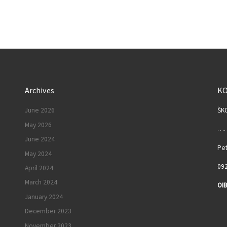
Archives
K
June 2026
ŠK
May 2026
……
June 2024
Pet
May 2024
092
April 2024
March 2024
OIB
January 2024
I
December 2023
November 2023