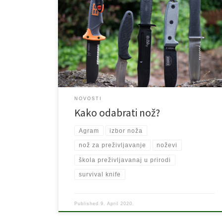
Većina ljudi zamišlja nož za preživljavanje što većim
komadom oštrog, skupocjenog čelika, sa šupljom
drškom prepunom svega i velikim zupcima na drugoj
strani oštrice poput Ramba. Naprotiv, baš takav nož ne
treba izabrati. U Školi preživljavanja učimo da postoje
6 vrsti oštrica. Preklopni noževi, noževi sa fiksnom
oštricom, mačete, sjekire, […]
NOVOSTI
Kako odabrati nož?
Agram
izbor noža
nož za preživljavanje
noževi
škola preživljavanaj u prirodi
survival knife
Published
9. April 2020.