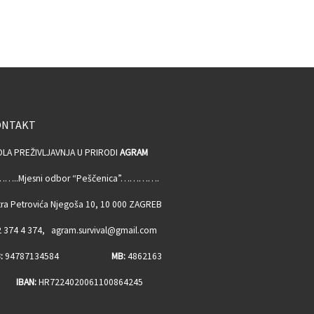
ONTAKT
OLA PREŽIVLJAVNJA U PRIRODI
AGRAM
…..Mjesni odbor “Peščenica”………….
ra Petrovića Njegoša 10, 10 000 ZAGREB
 374 4 374, agram.survival@gmail.com
:
94787134584
MB:
4862163
BAN:
HR7224020061100864245