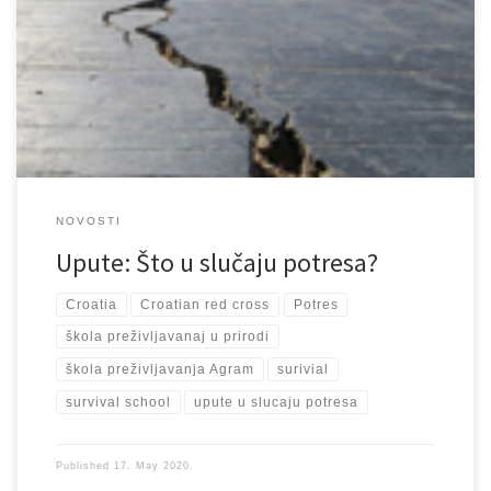
aktivnosti jednostavno nije moguće predvidjeti, možda nije loše
podsjetiti se na pravila ponašanja kojih se valja držati u slučaju
jačih potresa, a koje je pripremio zagrebački Ured za upravljanje
hitnim situacijama. Slično savjetuju i iz Državne uprave za zaštitu i
spašavanje. A podučavaju […]
NOVOSTI
Upute: Što u slučaju potresa?
Croatia
Croatian red cross
Potres
škola preživljavanaj u prirodi
škola preživljavanja Agram
surivial
survival school
upute u slucaju potresa
Published
17. May 2020.