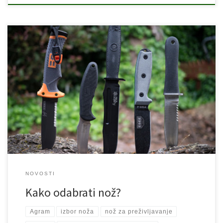
Većina ljudi zamišlja nož za preživljavanje što većim komadom
oštrog, skupocjenog čelika, sa šupljom drškom prepunom svega i
velikim zupcima na drugoj strani oštrice poput Ramba. Naprotiv,
baš takav nož ne treba izabrati. U Školi preživljavanja učimo da
postoje 6 vrsti oštrica. Preklopni noževi, noževi sa fiksnom
oštricom, mačete, sjekire, […]
NOVOSTI
Kako odabrati nož?
Agram
izbor noža
nož za preživljavanje