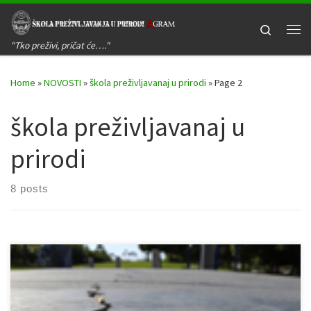
Skip to content
Search
Me
"Tko preživi, pričat će…."
Home
»
NOVOSTI
»
škola preživljavanaj u prirodi
»
Page 2
škola preživljavanaj u
prirodi
8 posts
Bez ikakve namjere da stvaramo paniku, jer seizmološke